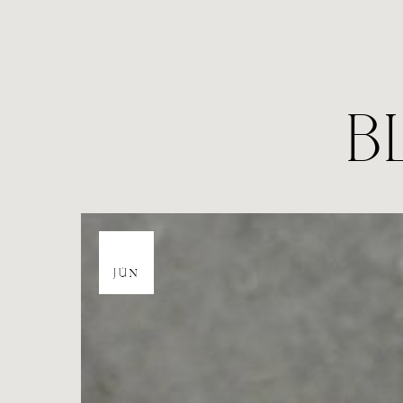
B
16
JÚN