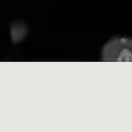
A sajàt esküvőnk óta érezzük igazán magunkénak az esküvő
filmezést, mint műfajt, mint munkássàgot. Azóta tudjuk, hogy
valójàban milyen az a bizonyos tökéletes Nagy Nap. Milyen
amikor a Nap is értünk kel fel és megy le, milyen amikor a
csillagok is értünk ragyognak az égen, amikor minden perc a
Miénk, és ezekbe a pillanatokba örökké kapaszkodhatunk,
bármennyi idő is teljen el.