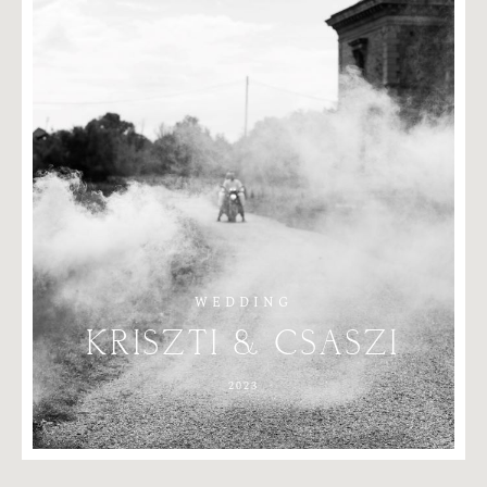
WEDDING
KRISZTI
&
CSASZI
2023